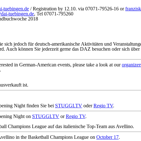
i-tuebingen.de
/
Registration
by 12.10. via 07071-79526-16 or
franzis
dai-tuebingen.de
, Tel 07071-795260
endbuchwoche 2018
 sich jedoch für deutsch-amerikanische Aktivitäten und Veranstaltunge
ird. Auch können Sie jederzeit gerne das DAZ besuchen oder sich über
terested in German-American events, please take a look at our
organizer
.
sverkauft ist.
ening Night finden Sie bei
STUGGI.TV
oder
Regio TV
.
pening Night on
STUGGI.TV
or
Regio TV
.
ball Champions League auf das italienische Top-Team aus Avellino.
 Avellino in the Basketball Champions League on
October 17
.