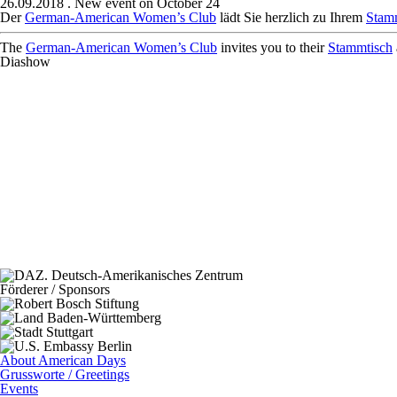
26.09.2018
. New event on October 24
Der
German-American Women’s Club
lädt Sie herzlich zu Ihrem
Stam
The
German-American Women’s Club
invites you to their
Stammtisch
Diashow
Förderer / Sponsors
About American Days
Grussworte / Greetings
Events