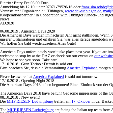
Eintritt / Entry Fee
03.00 Euro
Anmeldung
bis 12.10. unter 07071-79526-16 oder
franziska.rohde@da
Veranstalter / Organizer
d.a.i. Tübingen,
www.dai-tuebingen.de
,
mail@
Kooperationspartner / In Cooperation with
Tübinger Kinder- und Jug
News
AD2020
06.08.2019
. American Days 2020
Die American Days werden im nächsten Jahr nicht stattfinden. Wenn Sie
unserer Organisatoren und erfahren Sie, was alles gerade angeboten w
Wir hoffen Sie bald wiederzusehen. Alles Gute!
American Days unfortunately won’t take place next year. If you are in
welcome to stop by at the DAZ or check out our events on
our website
We hope to see you soon. Take care!
17.10.2018
. Gran Torino / Detroit is sold out!
Bitte beachten Sie, dass die Veranstaltung
America Explained
morgen au
Please be aware that
America Explained
is sold out tomorrow.
17.10.2018
. Opening Night 2018
Die American Days 2018 haben begonnen! Einen Eindruck von der Op
The American Days 2018 have begun! Get some impressions of the O
08.10.2018
. New event!
Die
MHP RIESEN Ludwigsburg
treffen am
17. Oktober
in der Basket
The
MHP RIESEN Ludwigsburg
are facing the Italian top team from