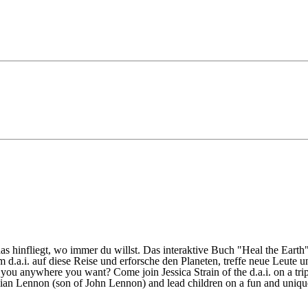
 hinfliegt, wo immer du willst. Das interaktive Buch "Heal the Earth"
d.a.i. auf diese Reise und erforsche den Planeten, treffe neue Leute 
 you anywhere you want? Come join Jessica Strain of the d.a.i. on a tr
 Julian Lennon (son of John Lennon) and lead children on a fun and uniq