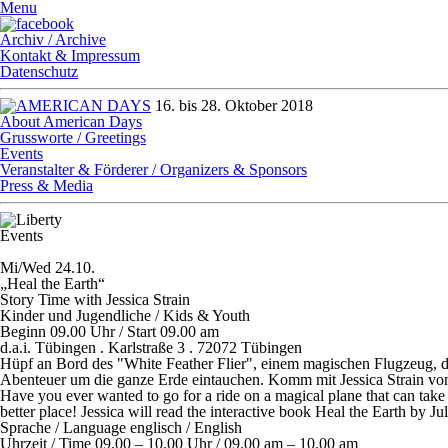
Menu
Archiv / Archive
Kontakt & Impressum
Datenschutz
16. bis 28. Oktober 2018
About American Days
Grussworte / Greetings
Events
Veranstalter & Förderer / Organizers & Sponsors
Press & Media
Events
Mi/Wed 24.10.
„Heal the Earth“
Story Time with Jessica Strain
Kinder und Jugendliche / Kids & Youth
Beginn 09.00 Uhr / Start 09.00 am
d.a.i. Tübingen . Karlstraße 3 . 72072 Tübingen
Hüpf an Bord des "White Feather Flier", einem magischen Flugzeug, das
Abenteuer um die ganze Erde eintauchen. Komm mit Jessica Strain vom 
Have you ever wanted to go for a ride on a magical plane that can take
better place! Jessica will read the interactive book Heal the Earth by
Sprache / Language
englisch / English
Uhrzeit / Time
09.00 – 10.00 Uhr / 09.00 am – 10.00 am