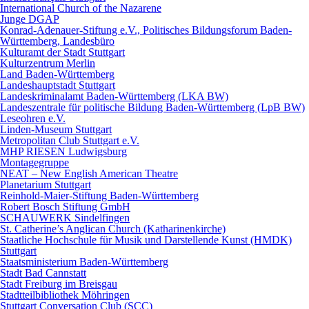
International Church of the Nazarene
Junge DGAP
Konrad-Adenauer-Stiftung e.V., Politisches Bildungsforum Baden-
Württemberg, Landesbüro
Kulturamt der Stadt Stuttgart
Kulturzentrum Merlin
Land Baden-Württemberg
Landeshauptstadt Stuttgart
Landeskriminalamt Baden-Württemberg (LKA BW)
Landeszentrale für politische Bildung Baden-Württemberg (LpB BW)
Leseohren e.V.
Linden-Museum Stuttgart
Metropolitan Club Stuttgart e.V.
MHP RIESEN Ludwigsburg
Montagegruppe
NEAT – New English American Theatre
Planetarium Stuttgart
Reinhold-Maier-Stiftung Baden-Württemberg
Robert Bosch Stiftung GmbH
SCHAUWERK Sindelfingen
St. Catherine’s Anglican Church (Katharinenkirche)
Staatliche Hochschule für Musik und Darstellende Kunst (HMDK)
Stuttgart
Staatsministerium Baden-Württemberg
Stadt Bad Cannstatt
Stadt Freiburg im Breisgau
Stadtteilbibliothek Möhringen
Stuttgart Conversation Club (SCC)