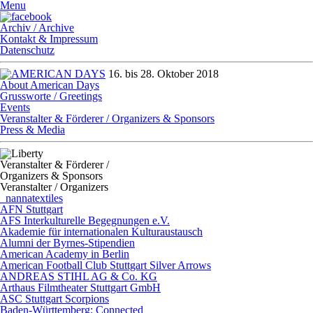
Menu
Archiv / Archive
Kontakt & Impressum
Datenschutz
16. bis 28. Oktober 2018
About American Days
Grussworte / Greetings
Events
Veranstalter & Förderer / Organizers & Sponsors
Press & Media
Veranstalter & Förderer /
Organizers & Sponsors
Veranstalter / Organizers
_nannatextiles
AFN Stuttgart
AFS Interkulturelle Begegnungen e.V.
Akademie für internationalen Kulturaustausch
Alumni der Byrnes-Stipendien
American Academy in Berlin
American Football Club Stuttgart Silver Arrows
ANDREAS STIHL AG & Co. KG
Arthaus Filmtheater Stuttgart GmbH
ASC Stuttgart Scorpions
Baden-Württemberg: Connected