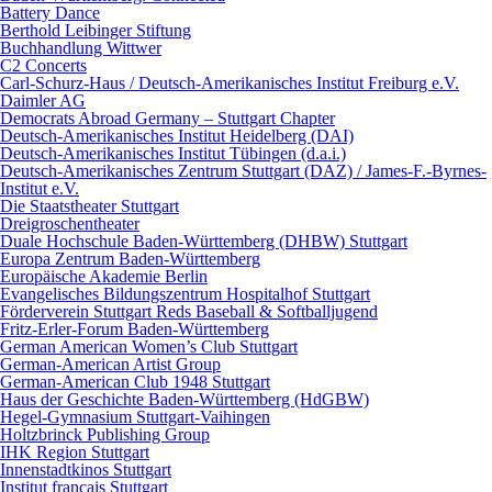
Battery Dance
Berthold Leibinger Stiftung
Buchhandlung Wittwer
C2 Concerts
Carl-Schurz-Haus / Deutsch-Amerikanisches Institut Freiburg e.V.
Daimler AG
Democrats Abroad Germany – Stuttgart Chapter
Deutsch-Amerikanisches Institut Heidelberg (DAI)
Deutsch-Amerikanisches Institut Tübingen (d.a.i.)
Deutsch-Amerikanisches Zentrum Stuttgart (DAZ) / James-F.-Byrnes-
Institut e.V.
Die Staatstheater Stuttgart
Dreigroschentheater
Duale Hochschule Baden-Württemberg (DHBW) Stuttgart
Europa Zentrum Baden-Württemberg
Europäische Akademie Berlin
Evangelisches Bildungszentrum Hospitalhof Stuttgart
Förderverein Stuttgart Reds Baseball & Softballjugend
Fritz-Erler-Forum Baden-Württemberg
German American Women’s Club Stuttgart
German-American Artist Group
German-American Club 1948 Stuttgart
Haus der Geschichte Baden-Württemberg (HdGBW)
Hegel-Gymnasium Stuttgart-Vaihingen
Holtzbrinck Publishing Group
IHK Region Stuttgart
Innenstadtkinos Stuttgart
Institut français Stuttgart