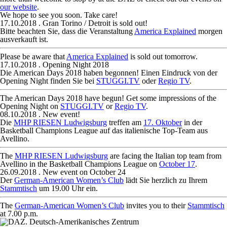
our website
.
We hope to see you soon. Take care!
17.10.2018
. Gran Torino / Detroit is sold out!
Bitte beachten Sie, dass die Veranstaltung
America Explained
morgen
ausverkauft ist.
Please be aware that
America Explained
is sold out tomorrow.
17.10.2018
. Opening Night 2018
Die American Days 2018 haben begonnen! Einen Eindruck von der
Opening Night finden Sie bei
STUGGI.TV
oder
Regio TV
.
The American Days 2018 have begun! Get some impressions of the
Opening Night on
STUGGI.TV
or
Regio TV
.
08.10.2018
. New event!
Die
MHP RIESEN Ludwigsburg
treffen am
17. Oktober
in der
Basketball Champions League auf das italienische Top-Team aus
Avellino.
The
MHP RIESEN Ludwigsburg
are facing the Italian top team from
Avellino in the Basketball Champions League on
October 17
.
26.09.2018
. New event on October 24
Der
German-American Women’s Club
lädt Sie herzlich zu Ihrem
Stammtisch
um 19.00 Uhr ein.
The
German-American Women’s Club
invites you to their
Stammtisch
at 7.00 p.m.