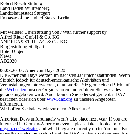
Robert Bosch Stiftung
Land Baden-Württemberg
Landeshauptstadt Stuttgart
Embassy of the United States, Berlin
Mit weiterer Unterstützung von / With further support by
Alfred Ritter GmbH & Co. KG
ANDREAS STIHL AG & Co. KG
Bürgerstiftung Stuttgart
Hotel Unger
News
AD2020
06.08.2019
. American Days 2020
Die American Days werden im nächsten Jahr nicht stattfinden. Wenn
Sie sich jedoch für deutsch-amerikanische Aktivitäten und
Veranstaltungen interessieren, dann werfen Sie gerne einen Blick auf
die
Webseiten
unserer Organisatoren und erfahren Sie, was alles
gerade angeboten wird. Auch können Sie jederzeit gerne das DAZ
besuchen oder sich über
www.daz.org
zu unseren Angeboten
informieren.
Wir hoffen Sie bald wiederzusehen. Alles Gute!
American Days unfortunately won’t take place next year. If you are
interested in German-American events, please take a look at our
organizers‘ websites
and what they are currently up to. You are also
more than welcome to stop by at the DAZ or check out our events on