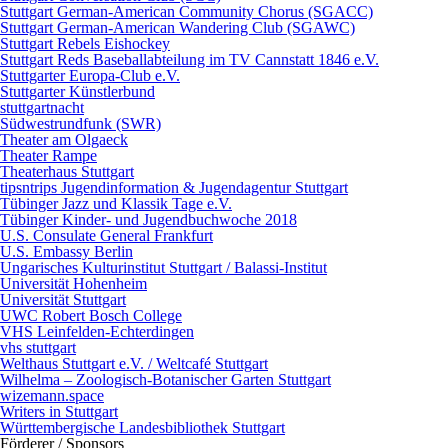
Stuttgart German-American Community Chorus (SGACC)
Stuttgart German-American Wandering Club (SGAWC)
Stuttgart Rebels Eishockey
Stuttgart Reds Baseballabteilung im TV Cannstatt 1846 e.V.
Stuttgarter Europa-Club e.V.
Stuttgarter Künstlerbund
stuttgartnacht
Südwestrundfunk (SWR)
Theater am Olgaeck
Theater Rampe
Theaterhaus Stuttgart
tipsntrips Jugendinformation & Jugendagentur Stuttgart
Tübinger Jazz und Klassik Tage e.V.
Tübinger Kinder- und Jugendbuchwoche 2018
U.S. Consulate General Frankfurt
U.S. Embassy Berlin
Ungarisches Kulturinstitut Stuttgart / Balassi-Institut
Universität Hohenheim
Universität Stuttgart
UWC Robert Bosch College
VHS Leinfelden-Echterdingen
vhs stuttgart
Welthaus Stuttgart e.V. / Weltcafé Stuttgart
Wilhelma – Zoologisch-Botanischer Garten Stuttgart
wizemann.space
Writers in Stuttgart
Württembergische Landesbibliothek Stuttgart
Förderer / Sponsors