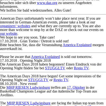
besuchen oder sich über
www.daz.org
zu unseren Angeboten
informieren.
Wir hoffen Sie bald wiederzusehen. Alles Gute!
American Days unfortunately won’t take place next year. If you are
interested in German-American events, please take a look at our
organizers‘ websites
and what they are currently up to. You are also
more than welcome to stop by at the DAZ or check out our events on
our website
.
We hope to see you soon. Take care!
17.10.2018
. Gran Torino / Detroit is sold out!
Bitte beachten Sie, dass die Veranstaltung
America Explained
morgen
ausverkauft ist.
Please be aware that
America Explained
is sold out tomorrow.
17.10.2018
. Opening Night 2018
Die American Days 2018 haben begonnen! Einen Eindruck von der
Opening Night finden Sie bei
STUGGI.TV
oder
Regio TV
.
The American Days 2018 have begun! Get some impressions of the
Opening Night on
STUGGI.TV
or
Regio TV
.
08.10.2018
. New event!
Die
MHP RIESEN Ludwigsburg
treffen am
17. Oktober
in der
Basketball Champions League auf das italienische Top-Team aus
Avellino.
The
MHP RIESEN Ludwigsburg
are facing the Italian top team from