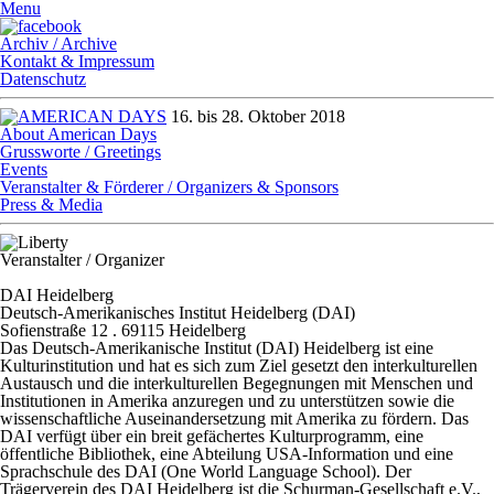
Menu
Archiv / Archive
Kontakt & Impressum
Datenschutz
16. bis 28. Oktober 2018
About American Days
Grussworte / Greetings
Events
Veranstalter & Förderer / Organizers & Sponsors
Press & Media
Veranstalter / Organizer
DAI Heidelberg
Deutsch-Amerikanisches Institut Heidelberg (DAI)
Sofienstraße 12 . 69115 Heidelberg
Das Deutsch-Amerikanische Institut (DAI) Heidelberg ist eine
Kulturinstitution und hat es sich zum Ziel gesetzt den interkulturellen
Austausch und die interkulturellen Begegnungen mit Menschen und
Institutionen in Amerika anzuregen und zu unterstützen sowie die
wissenschaftliche Auseinandersetzung mit Amerika zu fördern. Das
DAI verfügt über ein breit gefächertes Kulturprogramm, eine
öffentliche Bibliothek, eine Abteilung USA-Information und eine
Sprachschule des DAI (One World Language School). Der
Trägerverein des DAI Heidelberg ist die Schurman-Gesellschaft e.V.,