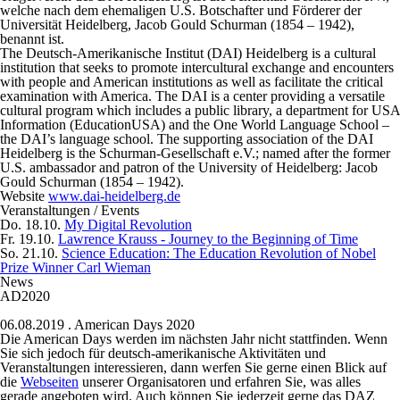
welche nach dem ehemaligen U.S. Botschafter und Förderer der
Universität Heidelberg, Jacob Gould Schurman (1854 – 1942),
benannt ist.
The Deutsch-Amerikanische Institut (DAI) Heidelberg is a cultural
institution that seeks to promote intercultural exchange and encounters
with people and American institutions as well as facilitate the critical
examination with America. The DAI is a center providing a versatile
cultural program which includes a public library, a department for USA
Information (EducationUSA) and the One World Language School –
the DAI’s language school. The supporting association of the DAI
Heidelberg is the Schurman-Gesellschaft e.V.; named after the former
U.S. ambassador and patron of the University of Heidelberg: Jacob
Gould Schurman (1854 – 1942).
Website
www.dai-heidelberg.de
Veranstaltungen / Events
Do. 18.10.
My Digital Revolution
Fr. 19.10.
Lawrence Krauss - Journey to the Beginning of Time
So. 21.10.
Science Education: The Education Revolution of Nobel
Prize Winner Carl Wieman
News
AD2020
06.08.2019
. American Days 2020
Die American Days werden im nächsten Jahr nicht stattfinden. Wenn
Sie sich jedoch für deutsch-amerikanische Aktivitäten und
Veranstaltungen interessieren, dann werfen Sie gerne einen Blick auf
die
Webseiten
unserer Organisatoren und erfahren Sie, was alles
gerade angeboten wird. Auch können Sie jederzeit gerne das DAZ