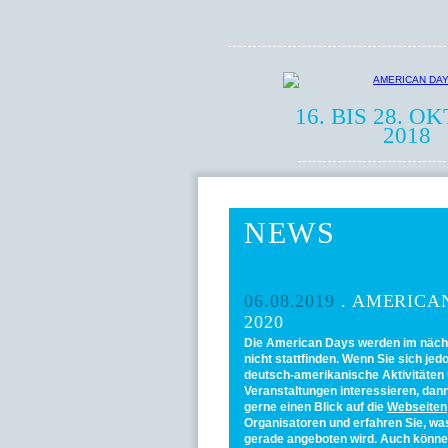
16. BIS 28. O
2018
NEWS
06.08.2019
. AMERICA
2020
Die American Days werden im näch
nicht stattfinden. Wenn Sie sich jed
deutsch-amerikanische Aktivitäten
Veranstaltungen interessieren, dan
gerne einen Blick auf die
Webseiten
Organisatoren und erfahren Sie, was
gerade angeboten wird. Auch könne