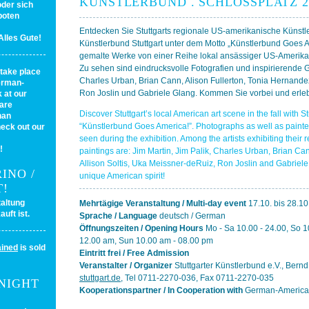
KÜNSTLERBUND . SCHLOSSPLATZ 2 
der sich
boten
Entdecken Sie Stuttgarts regionale US-amerikanische Künstl
Alles Gute!
Künstlerbund Stuttgart unter dem Motto „Künstlerbund Goes A
gemalte Werke von einer Reihe lokal ansässiger US-Amerika
Zu sehen sind eindrucksvolle Fotografien und inspirierende G
take place
Charles Urban, Brian Cann, Alison Fullerton, Tonia Hernandez
German-
Ron Joslin und Gabriele Glang. Kommen Sie vorbei und erleb
 at our
are
Discover Stuttgart’s local American art scene in the fall with S
han
“Künstlerbund Goes America!”. Photographs as well as painted
heck out our
seen during the exhibition. Among the artists exhibiting thei
!
paintings are: Jim Martin, Jim Palik, Charles Urban, Brian Ca
Allison Soltis, Uka Meissner-deRuiz, Ron Joslin and Gabriel
INO /
unique American spirit!
T!
taltung
Mehrtägige Veranstaltung / Multi-day event
17.10. bis 28.10
uft ist.
Sprache / Language
deutsch / German
Öffnungszeiten / Opening Hours
Mo - Sa 10.00 - 24.00, So 1
12.00 am, Sun 10.00 am - 08.00 pm
ained
is sold
Eintritt frei / Free Admission
Veranstalter / Organizer
Stuttgarter Künstlerbund e.V., Ber
stuttgart.de
, Tel 0711-2270-036, Fax 0711-2270-035
NIGHT
Kooperationspartner / In Cooperation with
German-American