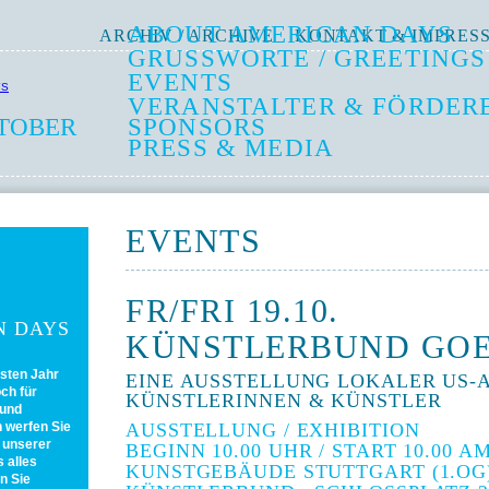
ABOUT AMERICAN DAYS
ARCHIV / ARCHIVE
KONTAKT & IMPRES
GRUSSWORTE / GREETINGS
EVENTS
VERANSTALTER & FÖRDERE
KTOBER
SPONSORS
PRESS & MEDIA
EVENTS
FR/FRI 19.10.
N DAYS
KÜNSTLERBUND GOE
sten Jahr
EINE AUSSTELLUNG LOKALER US-
och für
KÜNSTLERINNEN & KÜNSTLER
 und
n werfen Sie
AUSSTELLUNG / EXHIBITION
unserer
BEGINN 10.00 UHR / START 10.00 A
 alles
KUNSTGEBÄUDE STUTTGART (1.OG)
n Sie