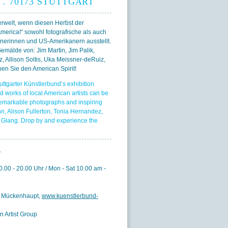
. 70173 STUTTGART
erwelt, wenn diesen Herbst der
merica!“ sowohl fotografische als auch
nerinnen und US-Amerikanern ausstellt.
emälde von: Jim Martin, Jim Palik,
, Allison Soltis, Uka Meissner-deRuiz,
en Sie den American Spirit!
tuttgarter Künstlerbund’s exhibition
 works of local American artists can be
r remarkable photographs and inspiring
nn, Alison Fullerton, Tonia Hernandez,
e Glang. Drop by and experience the
.
0.00 - 20.00 Uhr / Mon - Sat 10.00 am -
nd Mückenhaupt,
www.kuenstlerbund-
 Artist Group