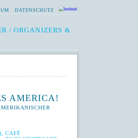
SUM
DATENSCHUTZ
R / ORGANIZERS &
S AMERICA!
AMERIKANISCHER
M
, CAFÉ