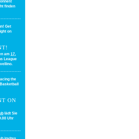
gonnen!
ht finden
n! Get
ight on
NT!
fen am
17.
ns League
vellino.
acing the
 Basketball
NT ON
ub
lädt Sie
.00 Uhr
ub
invites