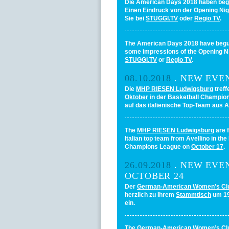
Die American Days 2018 haben be
Einen Eindruck von der Opening Nig
Sie bei
STUGGI.TV
oder
Regio TV
.
The American Days 2018 have begu
some impressions of the Opening N
STUGGI.TV
or
Regio TV
.
08.10.2018
. NEW EVE
Die
MHP RIESEN Ludwigsburg
tref
Oktober
in der Basketball Champio
auf das italienische Top-Team aus A
The
MHP RIESEN Ludwigsburg
are f
Italian top team from Avellino in the
Champions League on
October 17
.
26.09.2018
. NEW EVE
OCTOBER 24
Der
German-American Women’s Cl
herzlich zu Ihrem
Stammtisch
um 19
ein.
The
German-American Women’s Cl