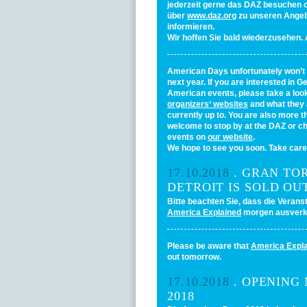
jederzeit gerne das DAZ besuchen o
über
www.daz.org
zu unseren Ange
informieren.
Wir hoffen Sie bald wiederzusehen. 
American Days unfortunately won’t 
next year. If you are interested in 
American events, please take a look
organizers‘ websites
and what they 
currently up to. You are also more t
welcome to stop by at the DAZ or c
events on
our website
.
We hope to see you soon. Take care
17.10.2018
. GRAN TOR
DETROIT IS SOLD OU
Bitte beachten Sie, dass die Verans
America Explained
morgen ausverka
Please be aware that
America Expl
out tomorrow.
17.10.2018
. OPENING 
2018