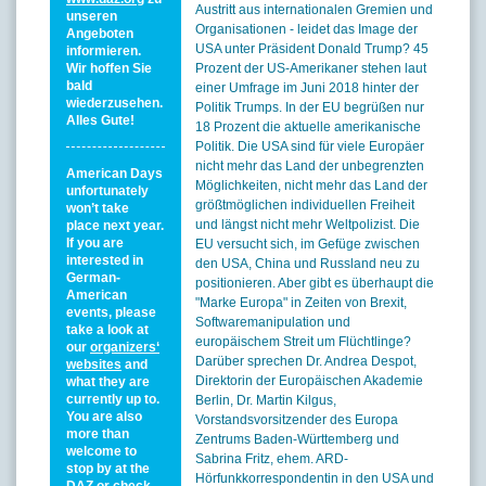
Austritt aus internationalen Gremien und
unseren
Organisationen - leidet das Image der
Angeboten
USA unter Präsident Donald Trump? 45
informieren.
Wir hoffen Sie
Prozent der US-Amerikaner stehen laut
bald
einer Umfrage im Juni 2018 hinter der
wiederzusehen.
Politik Trumps. In der EU begrüßen nur
Alles Gute!
18 Prozent die aktuelle amerikanische
Politik. Die USA sind für viele Europäer
nicht mehr das Land der unbegrenzten
American Days
Möglichkeiten, nicht mehr das Land der
unfortunately
größtmöglichen individuellen Freiheit
won’t take
und längst nicht mehr Weltpolizist. Die
place next year.
If you are
EU versucht sich, im Gefüge zwischen
interested in
den USA, China und Russland neu zu
German-
positionieren. Aber gibt es überhaupt die
American
"Marke Europa" in Zeiten von Brexit,
events, please
Softwaremanipulation und
take a look at
europäischem Streit um Flüchtlinge?
our
organizers‘
Darüber sprechen Dr. Andrea Despot,
websites
and
Direktorin der Europäischen Akademie
what they are
currently up to.
Berlin, Dr. Martin Kilgus,
You are also
Vorstandsvorsitzender des Europa
more than
Zentrums Baden-Württemberg und
welcome to
Sabrina Fritz, ehem. ARD-
stop by at the
Hörfunkkorrespondentin in den USA und
DAZ or check