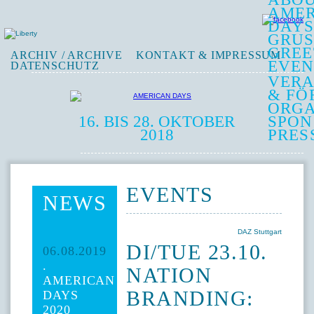
AME
DAY
GRUS
GREE
ARCHIV / ARCHIVE
KONTAKT & IMPRESSUM
EVEN
DATENSCHUTZ
VERA
& FÖ
ORGA
16. BIS 28. OKTOBER
SPON
2018
PRES
EVENTS
NEWS
DAZ Stuttgart
DI/TUE 23.10.
06.08.2019
.
NATION
AMERICAN
BRANDING:
DAYS
2020