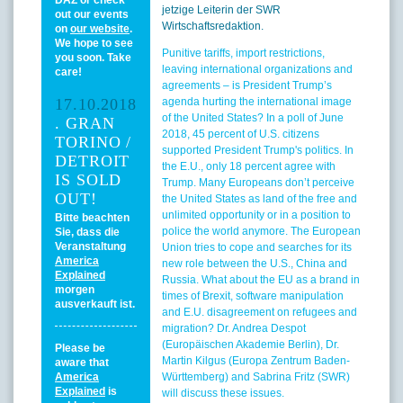
jetzige Leiterin der SWR
out our events
Wirtschaftsredaktion.
on
our website
.
We hope to see
Punitive tariffs, import restrictions,
you soon. Take
leaving international organizations and
care!
agreements – is President Trump’s
17.10.2018
agenda hurting the international image
of the United States? In a poll of June
. GRAN
2018, 45 percent of U.S. citizens
TORINO /
supported President Trump's politics. In
DETROIT
the E.U., only 18 percent agree with
IS SOLD
Trump. Many Europeans don’t perceive
OUT!
the United States as land of the free and
unlimited opportunity or in a position to
Bitte beachten
police the world anymore. The European
Sie, dass die
Veranstaltung
Union tries to cope and searches for its
America
new role between the U.S., China and
Explained
Russia. What about the EU as a brand in
morgen
times of Brexit, software manipulation
ausverkauft ist.
and E.U. disagreement on refugees and
migration? Dr. Andrea Despot
(Europäischen Akademie Berlin), Dr.
Please be
Martin Kilgus (Europa Zentrum Baden-
aware that
America
Württemberg) and Sabrina Fritz (SWR)
Explained
is
will discuss these issues.