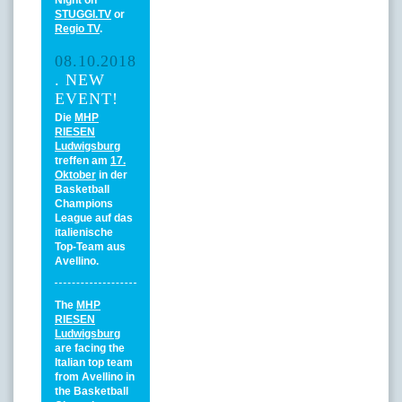
Night on
STUGGI.TV
or
Regio TV
.
08.10.2018
. NEW
EVENT!
Die
MHP
RIESEN
Ludwigsburg
treffen am
17.
Oktober
in der
Basketball
Champions
League auf das
italienische
Top-Team aus
Avellino.
The
MHP
RIESEN
Ludwigsburg
are facing the
Italian top team
from Avellino in
the Basketball