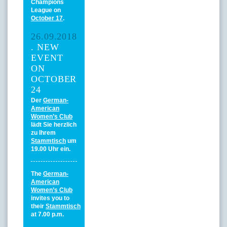
Champions
League on
October 17
.
26.09.2018
. NEW
EVENT
ON
OCTOBER
24
Der
German-
American
Women’s Club
lädt Sie herzlich
zu Ihrem
Stammtisch
um
19.00 Uhr ein.
The
German-
American
Women’s Club
invites you to
their
Stammtisch
at 7.00 p.m.