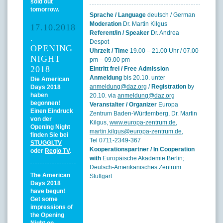
sold out
tomorrow.
Sprache / Language
deutsch / German
Moderation
Dr. Martin Kilgus
17.10.2018
Referent/in / Speaker
Dr. Andrea
.
Despot
OPENING
Uhrzeit / Time
19.00 – 21.00 Uhr / 07.00
NIGHT
pm – 09.00 pm
2018
Eintritt frei / Free Admission
Anmeldung
bis 20.10. unter
Die American
anmeldung@daz.org
/
Registration
by
Days 2018
haben
20.10. via
anmeldung@daz.org
begonnen!
Veranstalter / Organizer
Europa
Einen Eindruck
Zentrum Baden-Württemberg, Dr. Martin
von der
Kilgus,
www.europa-zentrum.de
,
Opening Night
martin.kilgus@europa-zentrum.de
,
finden Sie bei
Tel 0711-2349-367
STUGGI.TV
Kooperationspartner / In Cooperation
oder
Regio TV
.
with
Europäische Akademie Berlin;
Deutsch-Amerikanisches Zentrum
The American
Stuttgart
Days 2018
have begun!
Get some
impressions of
the Opening