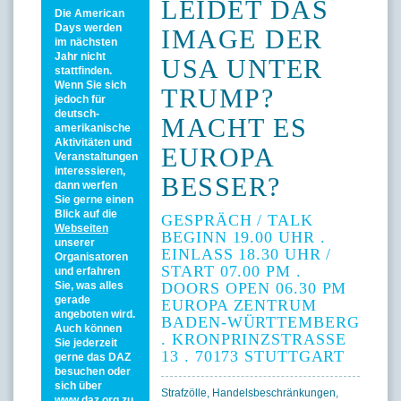
LEIDET DAS
Die American
Days werden
IMAGE DER
im nächsten
Jahr nicht
USA UNTER
stattfinden.
Wenn Sie sich
TRUMP?
jedoch für
deutsch-
MACHT ES
amerikanische
Aktivitäten und
EUROPA
Veranstaltungen
interessieren,
BESSER?
dann werfen
Sie gerne einen
Blick auf die
GESPRÄCH / TALK
Webseiten
BEGINN 19.00 UHR .
unserer
EINLASS 18.30 UHR /
Organisatoren
START 07.00 PM .
und erfahren
DOORS OPEN 06.30 PM
Sie, was alles
gerade
EUROPA ZENTRUM
angeboten wird.
BADEN-WÜRTTEMBERG
Auch können
. KRONPRINZSTRASSE
Sie jederzeit
13 . 70173 STUTTGART
gerne das DAZ
besuchen oder
sich über
Strafzölle, Handelsbeschränkungen,
www.daz.org
zu